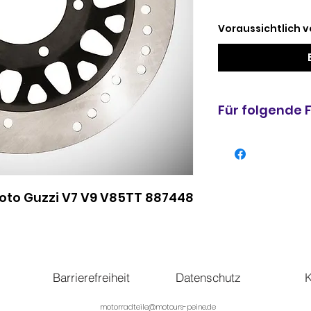
Voraussichtlich v
Für folgende
Moto-Guzzi V7 75
2012
Moto-Guzzi V7 75
ZGULWG00 2013 E
oto Guzzi V7 V9 V85TT 887448
Moto-Guzzi V7 75
ZGULWE00 2013 Eu
Moto-Guzzi Nevad
ZGULML00 2013 Eu
Moto-Guzzi Nevad
AC ZGULMM00 20
Barrierefreiheit
Datenschutz
K
Moto-Guzzi V7 75
2014
motorradteile@motours-peine.de