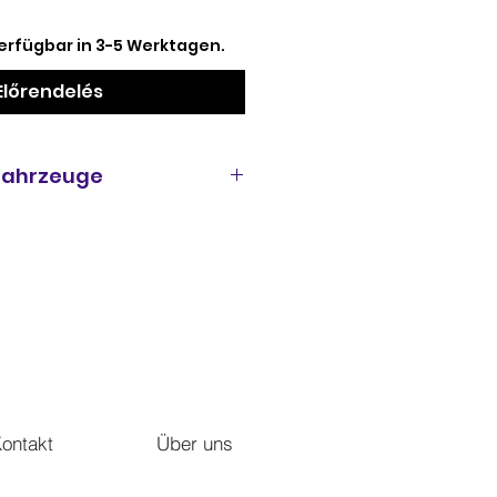
erfügbar in 3-5 Werktagen.
Előrendelés
 Fahrzeuge
0 Racer 4T 4V AC ZGULWB00
0 Special Stone 4T 4V AC
uro 3
0 Special Stone 4T 4V AC
ro 3
a 750 Classic 4T 4V AC
ro 3
a S 750 Anniversary 4T 4V
12
ontakt
Über uns
0 Racer 4T 4V AC ZGULWV01