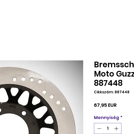
Bremssch
Moto Guzz
887448
Cikkszám: 887448
Ár
67,95 EUR
Mennyiség
*