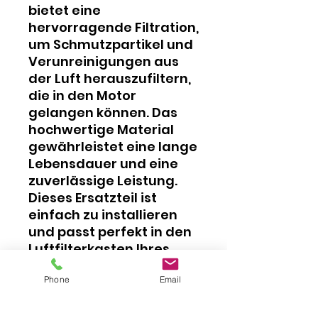
bietet eine
hervorragende Filtration,
um Schmutzpartikel und
Verunreinigungen aus
der Luft herauszufiltern,
die in den Motor
gelangen können. Das
hochwertige Material
gewährleistet eine lange
Lebensdauer und eine
zuverlässige Leistung.
Dieses Ersatzteil ist
einfach zu installieren
und passt perfekt in den
Luftfilterkasten Ihres
Kawasaki-Motorrads.
Phone
Email
Wenn Sie auf der Suche
nach einem
zuverlässigen und