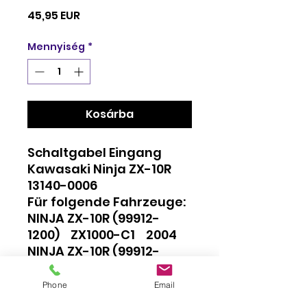
Ár
45,95 EUR
Mennyiség
*
Kosárba
Schaltgabel Eingang
Kawasaki Ninja ZX-10R
13140-0006
Für folgende Fahrzeuge:
NINJA ZX-10R (99912-
1200) ZX1000-C1 2004
NINJA ZX-10R (99912-
1201) ZX1000-C1H 2004
NINJA ZX-10R (99912-
Phone
Email
1255) ZX1000-C2 2005