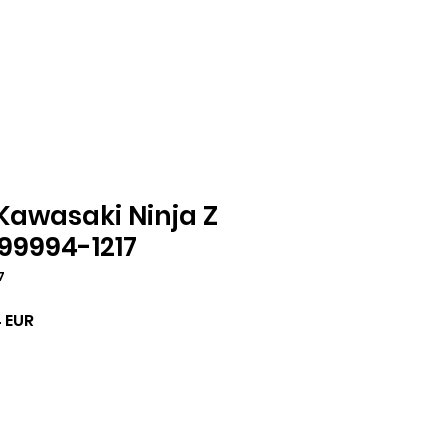
awasaki Ninja Z
 99994-1217
7
sos
Akciós
 EUR
ár