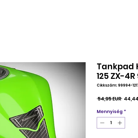
Tankpad K
125 ZX-4R
Cikkszám: 99994-121
Szoká
 54,95 EUR 
44,44
ár
Mennyiség
*