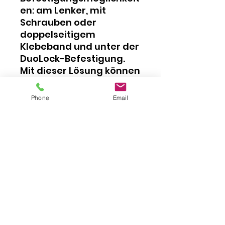
en: am Lenker, mit
Schrauben oder
doppelseitigem
Klebeband und unter der
DuoLock-Befestigung.
Mit dieser Lösung können
Sie Ihre Geräte während
der Reise aufladen und
Phone
Email
den Batterieerhalt
während
Inaktivitätszeiten an den
SAE-Anschluss
anschließen, der bereits
mit der Batterie
verbunden ist.
Details