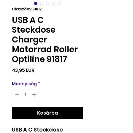
Cikkszám: 91817
USB A C
Steckdose
Charger
Motorrad Roller
Optiline 91817
Ár
43,95 EUR
Mennyiség
*
Kosárba
USB A C Steckdose