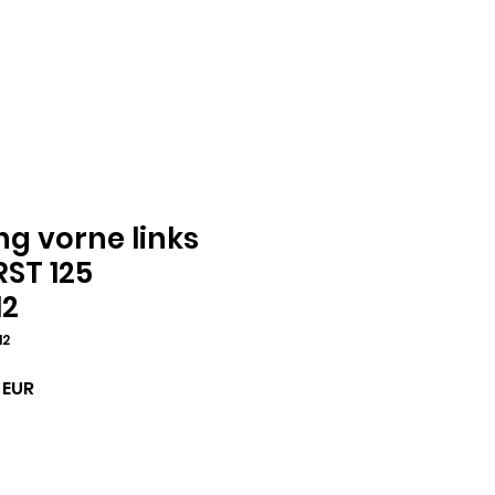
ng vorne links
RST 125
12
12
sos
Akciós
 EUR
ár