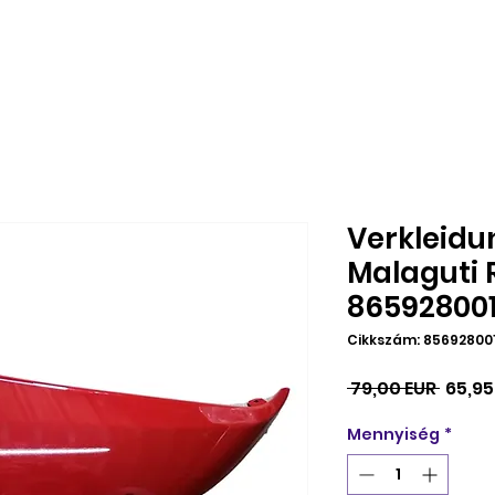
Verkleidu
Malaguti 
86592800
Cikkszám: 85692800
Szoká
 79,00 EUR 
65,95
ár
Mennyiség
*