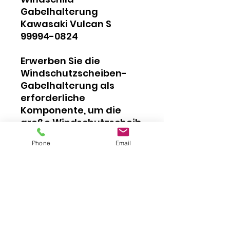
Gabelhalterung
Kawasaki Vulcan S
99994-0824
Erwerben Sie die
Windschutzscheiben-
Gabelhalterung als
erforderliche
Komponente, um die
große Windschutzscheib
e - 99994-0823 zu
Phone
Email
montieren.
Zusätzlich wird die
Montagehalterung
99994-0825 benötigt.
Bei uns erhältlich.