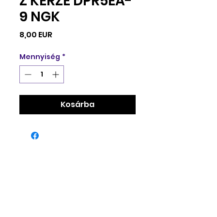
Z KERZE DPR5EA-
9 NGK
Ár
8,00 EUR
Mennyiség
*
Kosárba