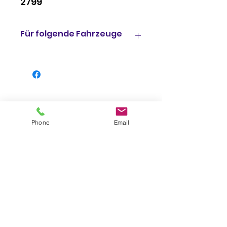
2799
Für folgende Fahrzeuge
Z7 Hybrid (99912-2214)
CR500ARFNN 2024
NINJA 7 Hybrid (99912-3623)
CX500ARFNN 2024
Z400 (99912-0293) ER400DKF,
ER400DLF 2019, 2020
Z400 (99912-0291) ER400DKF,
Phone
Email
ER400DLF 2019, 2020
Z400 (99912-0489)
ER400DMFNN 2021
Z400 (99912-0487)
ER400DMFNL, ER400DMFNN,
ER400DNFNL, ER400DNFNN,
ER400DPFNN 2021, 2022, 2023
Z400 (99912-0855)
ER400FPFNN 2023
Impressum