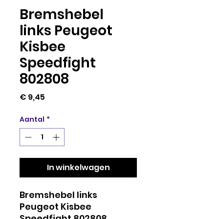
Bremshebel
links Peugeot
Kisbee
Speedfight
802808
Prijs
€ 9,45
Aantal
*
In winkelwagen
Bremshebel links
Peugeot Kisbee
Speedfight 802808