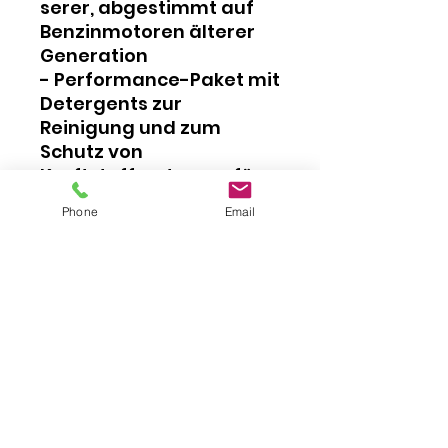
serer, abgestimmt auf
Benzinmotoren älterer
Generation
- Performance-Paket mit
Detergents zur
Reinigung und zum
Schutz von
Kraftstoffsystemen für
die volle Motorleistung,
Phone
Email
Betriebssicherheit und
Verbrauchsoptimierung
Vorzüge:
- Schützt vor Korrosion
im Kraftstofftank,
Kraftstoffzufuhrleitunge
n und im Motorinneren
(insbesondere während
der saisonalen oder
längerfristigen