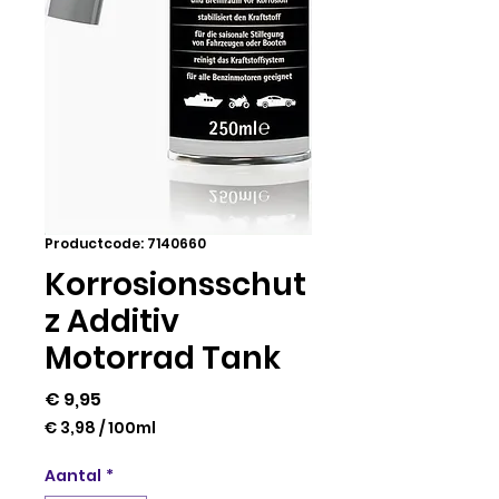
Productcode: 7140660
Korrosionsschut
z Additiv
Motorrad Tank
Prijs
€ 9,95
€ 3,98
/
100ml
€ 3,98
per
Aantal
*
100