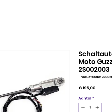
Schaltaut
Moto Guzz
2S002003
Productcode: 2S002
Prijs
€ 195,00
Aantal
*