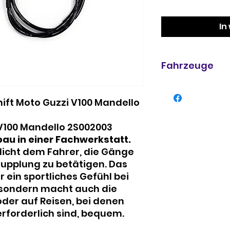
In
Fahrzeuge
Moto-Guzzi
Moto-Guzzi V100 
ift Moto Guzzi V100 Mandello
LC ZGUMGB00 20
2022
 V100 Mandello 2S002003
au in einer Fachwerkstatt.
Moto-Guzzi V100 
licht dem Fahrer, die Gänge
ZGUMGA00 2022
2022
Kupplung zu betätigen. Das
r ein sportliches Gefühl bei
Moto-Guzzi V100 
sondern macht auch die
LC ZGUMGB00 20
oder auf Reisen, bei denen
2023
rforderlich sind, bequem.
Moto-Guzzi V100