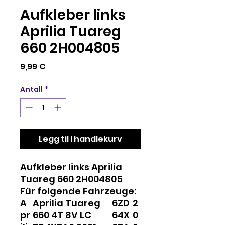
Aufkleber links
Aprilia Tuareg
660 2H004805
Pris
9,99 €
Antall
*
Legg til i handlekurv
Aufkleber links Aprilia
Tuareg 660 2H004805
Für folgende Fahrzeuge:
A
Aprilia Tuareg
6
ZD
2
pr
660 4T 8V LC
6
4X
0