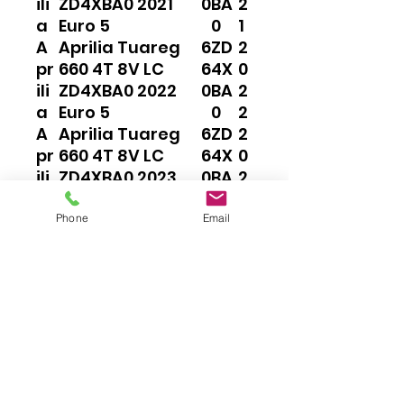
ili
ZD4XBA0 2021
0
BA
2
a
Euro 5
0
1
A
Aprilia Tuareg
6
ZD
2
pr
660 4T 8V LC
6
4X
0
ili
ZD4XBA0 2022
0
BA
2
a
Euro 5
0
2
A
Aprilia Tuareg
6
ZD
2
pr
660 4T 8V LC
6
4X
0
ili
ZD4XBA0 2023
0
BA
2
a
Euro 5
0
3
Phone
Email
Impressum