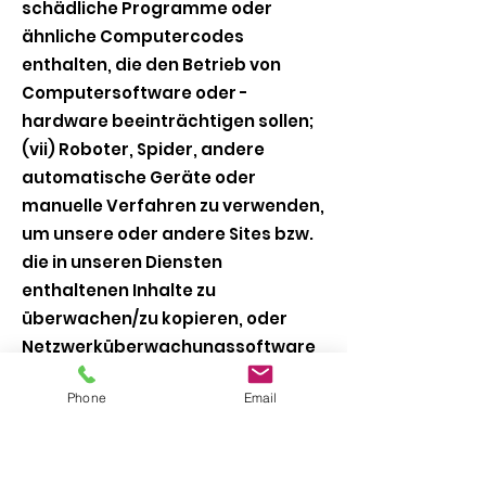
schädliche Programme oder
ähnliche Computercodes
enthalten, die den Betrieb von
Computersoftware oder -
hardware beeinträchtigen sollen;
(vii) Roboter, Spider, andere
automatische Geräte oder
manuelle Verfahren zu verwenden,
um unsere oder andere Sites bzw.
die in unseren Diensten
enthaltenen Inhalte zu
überwachen/zu kopieren, oder
Netzwerküberwachungssoftware
zu verwenden, um die Architektur
Phone
Email
unserer Dienste zu ermitteln oder
Nutzungsdaten aus unseren
Diensten zu extrahieren; (viii) ein