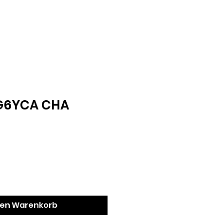
RG6YCA CHA
den Warenkorb