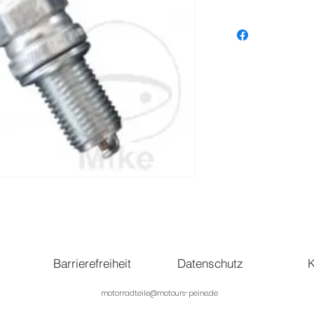
Barrierefreiheit
Datenschutz
K
motorradteile@motours-peine.de