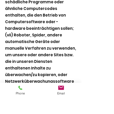
schädliche Programme oder
ähnliche Computercodes
enthalten, die den Betrieb von
Computersoftware oder -
hardware beeinträchtigen sollen;
(vii) Roboter, Spider, andere
automatische Geräte oder
manuelle Verfahren zu verwenden,
um unsere oder andere Sites bzw.
die in unseren Diensten
enthaltenen Inhalte zu
überwachen/zu kopieren, oder
Netzwerküberwachungssoftware
zu verwenden, um die Architektur
Phone
Email
unserer Dienste zu ermitteln oder
Nutzungsdaten aus unseren
Diensten zu extrahieren; (viii) ein